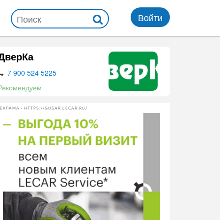
Войти
ДверКа
7 900 524 5225
Рекомендуем
ЕКЛАМА • HTTPS://GUSAR.LECAR.RU/